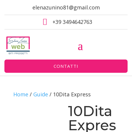
elenazunino81@gmail.com

+39 3494642763
CONTATTI
Home
/
Guide
/ 10Dita Express
10Dita
Expres