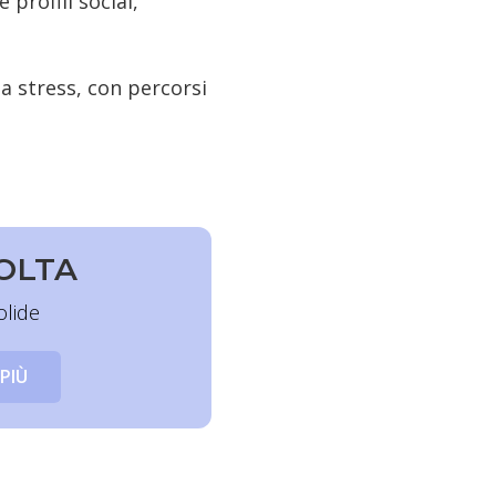
 profili social,
a stress, con percorsi
VOLTA
olide
 PIÙ