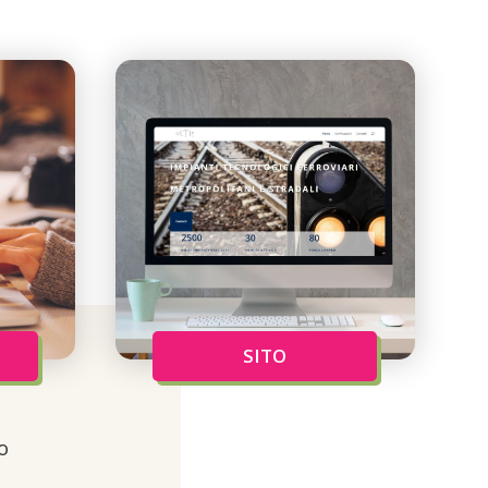
SITO
o
l