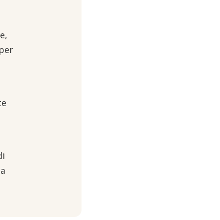
e,
 per
te
di
ua