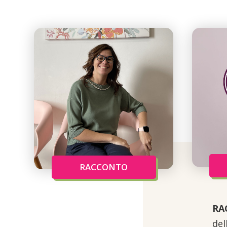
RACCONTO
RA
del