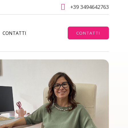

+39 3494642763
CONTATTI
CONTATTI