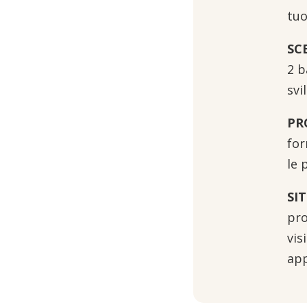
tuo
SC
2 b
svi
PR
for
le 
SIT
pro
vis
app