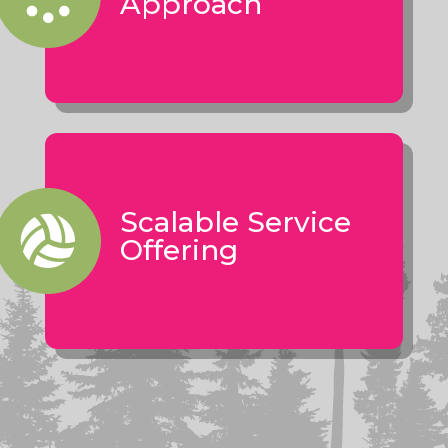
Approach
​Scalable Service

Offering