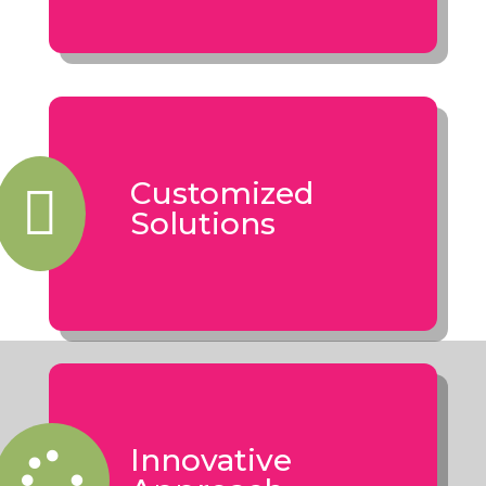
​Customized

Solutions
​Innovative
