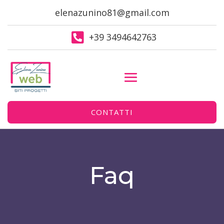
elenazunino81@gmail.com

+39 3494642763
CONTATTI
Faq